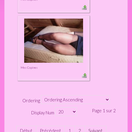
Mes Copines
Ordering
Page 1 sur 2
Display Num
Début
Précédent
1
2
Suivant