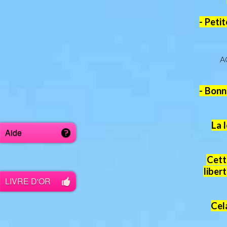
- Peti
A
- Bonn
La 
Aide
Cett
liber
LIVRE D'OR
Cel