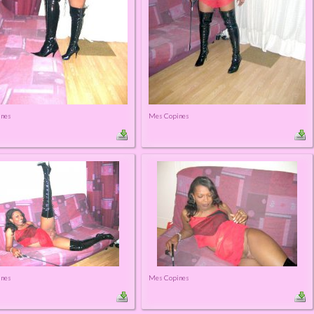
ines
Mes Copines
ines
Mes Copines