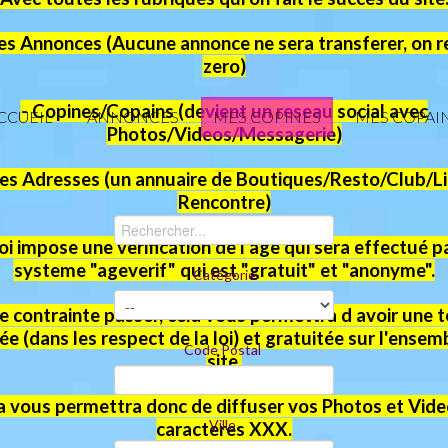
tes Annonces (Aucune annonce ne sera transferer, on r
zero)
- Copines/Copains (devient un reseau social avec
CCUEIL
ANNONCES
MES COPINES
MES COPAI
Photos/Videos/Messagerie)
es Adresses (un annuaire de Boutiques/Resto/Club/L
Rencontre)
loi impose une verification de l'age qui sera effectué pa
systeme "ageverif" qui est "gratuit" et "anonyme".
Catégorie
e contrainte passer, cela vous permettra d avoir une t
tée (dans les respect de la loi) et gratuitée sur l'ensem
Code Postal
site.
a vous permettra donc de diffuser vos Photos et Vide
Ville
caracteres XXX.