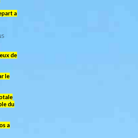
epart a
NS
ieux de
r le
otale
ble du
os a