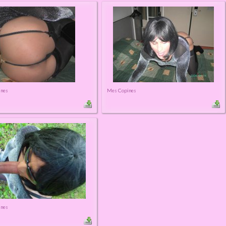
ines
Mes Copines
ines