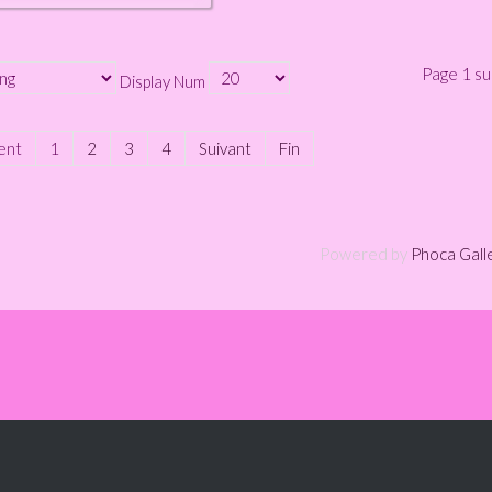
Page 1 su
Display Num
ent
1
2
3
4
Suivant
Fin
Powered by
Phoca Gall