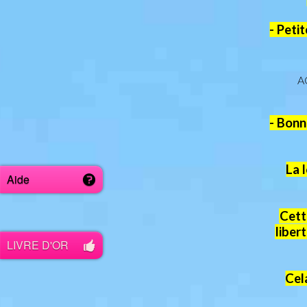
- Peti
A
- Bonn
La 
Aide
Cett
liber
LIVRE D'OR
Cel