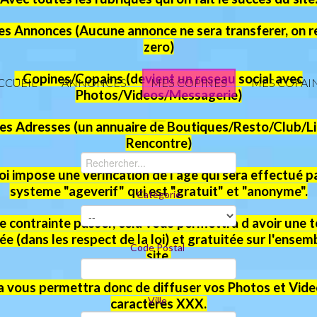
tes Annonces (Aucune annonce ne sera transferer, on r
zero)
- Copines/Copains (devient un reseau social avec
CCUEIL
ANNONCES
MES COPINES
MES COPAI
Photos/Videos/Messagerie)
es Adresses (un annuaire de Boutiques/Resto/Club/L
Rencontre)
loi impose une verification de l'age qui sera effectué pa
systeme "ageverif" qui est "gratuit" et "anonyme".
Catégorie
e contrainte passer, cela vous permettra d avoir une t
tée (dans les respect de la loi) et gratuitée sur l'ensem
Code Postal
site.
a vous permettra donc de diffuser vos Photos et Vide
Ville
caracteres XXX.