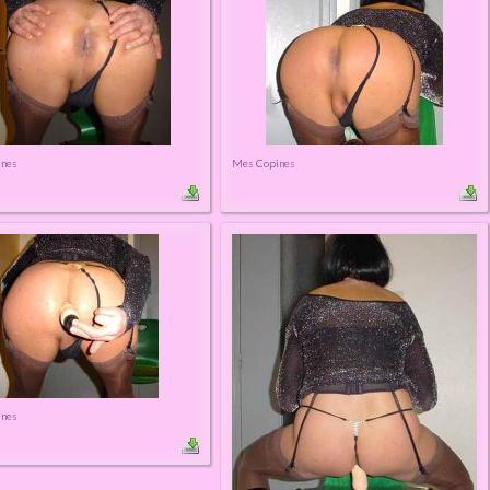
ines
Mes Copines
ines