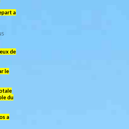
epart a
NS
ieux de
r le
otale
ble du
os a