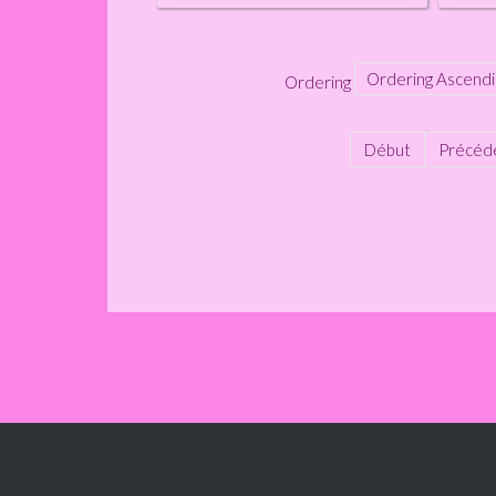
Ordering
Début
Précéd