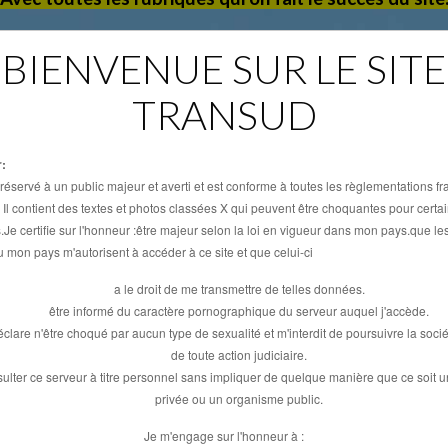
tes Annonces (Aucune annonce ne sera transferer, on r
BIENVENUE SUR LE SITE
zero)
TRANSUD
- Copines/Copains (devient un reseau social avec
Photos/Videos/Messagerie)
:
es Adresses (un annuaire de Boutiques/Resto/Club/L
 réservé à un public majeur et averti et est conforme à toutes les règlementations f
Rencontre)
 Il contient des textes et photos classées X qui peuvent être choquantes pour certa
s.Je certifie sur l'honneur :être majeur selon la loi en vigueur dans mon pays.que les
loi impose une verification de l'age qui sera effectué pa
 mon pays m'autorisent à accéder à ce site et que celui-ci
systeme "ageverif" qui est "gratuit" et "anonyme".
Catégorie
a le droit de me transmettre de telles données.
être informé du caractère pornographique du serveur auquel j'accède.
e contrainte passer, cela vous permettra d avoir une t
éclare n'être choqué par aucun type de sexualité et m'interdit de poursuivre la socié
tée (dans les respect de la loi) et gratuitée sur l'ensem
Code Postal
de toute action judiciaire.
site.
ulter ce serveur à titre personnel sans impliquer de quelque manière que ce soit u
privée ou un organisme public.
a vous permettra donc de diffuser vos Photos et Vide
Ville
caracteres XXX.
Je m'engage sur l'honneur à :