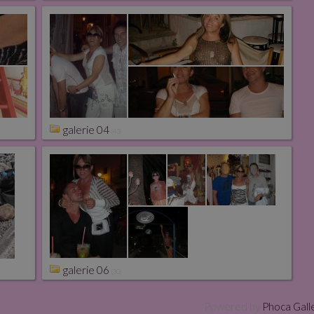
galerie 04
(43)
galerie 06
(30)
Powered by
Phoca Gall