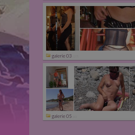
galerie 03
(177)
galerie 05
(60)