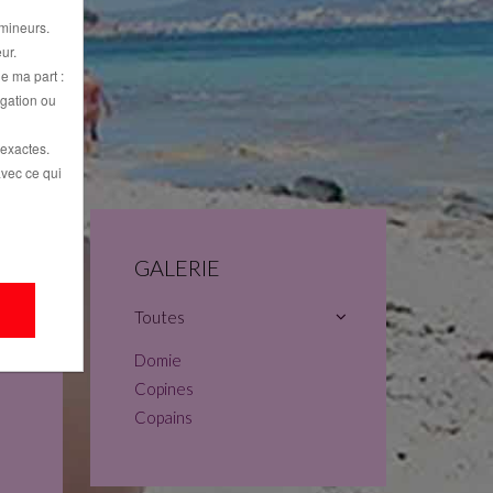
 mineurs.
ur.
e ma part :
lgation ou
exactes.
avec ce qui
GALERIE
Toutes
Domie
Copines
Copains