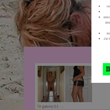
ne
assu
abs
as
J'ai
galerie 01
(148)