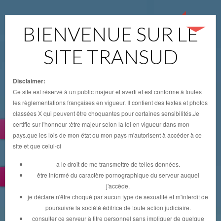
BIENVENUE SUR LE
SITE TRANSUD
Disclaimer:
Ce site est réservé à un public majeur et averti et est conforme à toutes
les règlementations françaises en vigueur. Il contient des textes et photos
classées X qui peuvent être choquantes pour certaines sensibilités.Je
certifie sur l'honneur :être majeur selon la loi en vigueur dans mon
Catégorie
Aide
pays.que les lois de mon état ou mon pays m'autorisent à accéder à ce
site et que celui-ci
Code Postal
a le droit de me transmettre de telles données.
LIVRE D'OR
être informé du caractère pornographique du serveur auquel
j'accède.
je déclare n'être choqué par aucun type de sexualité et m'interdit de
Ville
poursuivre la société éditrice de toute action judiciaire.
consulter ce serveur à titre personnel sans impliquer de quelque