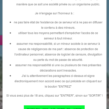
manière que ce soit une société privée ou un organisme public.
Je m'engage sur l'honneur à :
ne pas faire état de l'existence de ce serveur et à ne pas en diffuser
le contenu à des mineurs.
utiliser tous les moyens permettant d'empécher l'accès de ce
serveur à tout mineur.
Connexion
assumer ma responsabilité, si un mineur accède à ce serveur à
ENFIN LA CHATTE (video-chat)
cause de négligences de ma part : absence de protection de
à DOMIE EST OUVERTE !!!
l'ordinateur personnel, absence de logiciel de censure, divulgation
ou perte du mot de passe de sécurité.
Etre connecté pour voir le détail des
assumer ma responsabilité si une ou plusieurs de mes présentes
annonces,
vous p
ouve
z vous inscrire ou vous
déclarations sont inexactes.
ICI
connecter
J'ai lu attentivement les paragraphes ci-dessus et signe
électroniquement mon accord avec ce qui précède en cliquant sur
le bouton "ENTREZ"
Si vous avez plus de 18 ans, cliquez sur "ENTRER", sinon sur "SORTIR" !